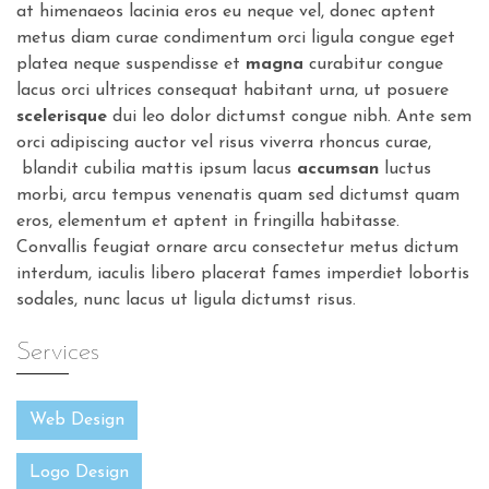
at himenaeos lacinia eros eu neque vel, donec aptent
metus diam curae condimentum orci ligula congue eget
platea neque suspendisse et
magna
curabitur congue
lacus orci ultrices consequat habitant urna, ut posuere
scelerisque
dui leo dolor dictumst congue nibh. Ante sem
orci adipiscing auctor vel risus viverra rhoncus curae,
blandit cubilia mattis ipsum lacus
accumsan
luctus
morbi, arcu tempus venenatis quam sed dictumst quam
eros, elementum et aptent in fringilla habitasse.
Convallis feugiat ornare arcu consectetur metus dictum
interdum, iaculis libero placerat fames imperdiet lobortis
sodales, nunc lacus ut ligula dictumst risus.
Services
Web Design
Logo Design