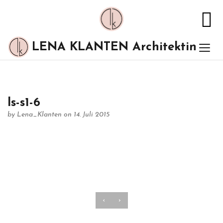
LENA KLANTEN Architektin
ls-s1-6
by
Lena_Klanten
on 14. Juli 2015
‹
›